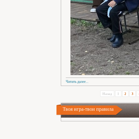
Читать далее...
Назад
1
2
3
Твоя игра-твои правила