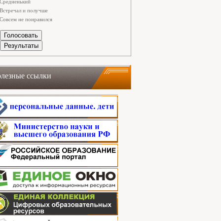
Средненький
Встречал и получше
Совсем не понравился
лезные ссылки