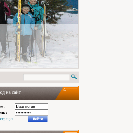
од на сайт
н :
ль :
истрация