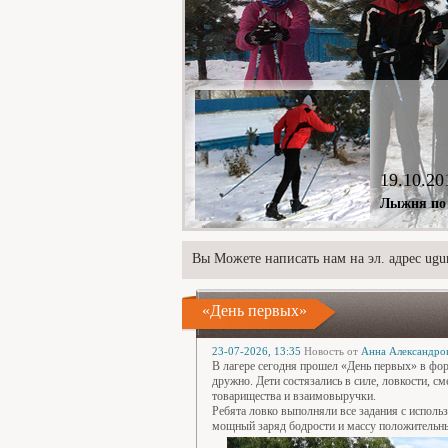
19.10.20
Лыжня по 
Вы Можете написать нам на эл. адрес ugur
«День первых»
23-07-2026, 13:35
Новость от
Анна Александро
В лагере сегодня прошел «День первых» в фо
дружно. Дети состязались в силе, ловкости, 
товарищества и взаимовыручки.
Ребята ловко выполняли все задания с исполь
мощный заряд бодрости и массу положительн