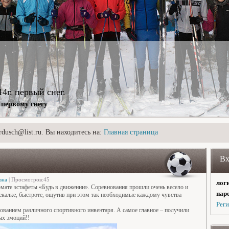
14г. первый снег.
первому снегу
dusch@list.ru. Вы находитесь на:
Главная страница
Вх
вна
| Просмотров:45
логи
рмате эстафеты «Будь в движении». Соревнования прошли очень весело и
паро
смекалке, быстроте, ощутив при этом так необходимые каждому чувства
Рег
зованием различного спортивного инвентаря. А самое главное – получили
ых эмоций!!