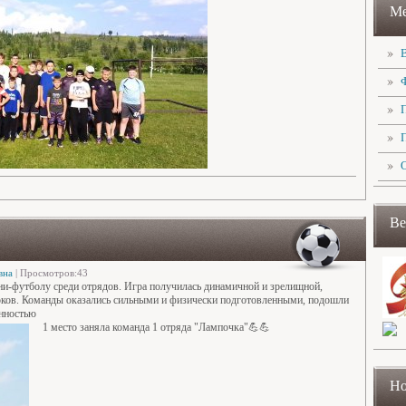
М
Ве
вна
| Просмотров:43
ни-футболу среди отрядов. Игра получилась динамичной и зрелищной,
оков. Команды оказались сильными и физически подготовленными, подошли
енностью
1 место заняла команда 1 отряда "Лампочка"💪💪
Но