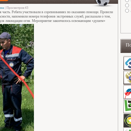
вна
| Просмотров:43
я часть. Ребята участвовали в соревнованиях по оказанию помощи. Провели
асности, напомнили номера телефонов экстренных служб, рассказали о том,
 для ликвидации огня. Мероприятие закончилось освежающим «душем»
По