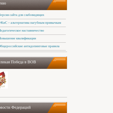
еню
Версия сайта для слабовидящих
ФКиС – альтернатива пагубным привычкам
Педагогическое наставничество
Повышение квалификации
Общероссийские антидопинговые правила
ликая Победа в ВОВ
вости Федераций