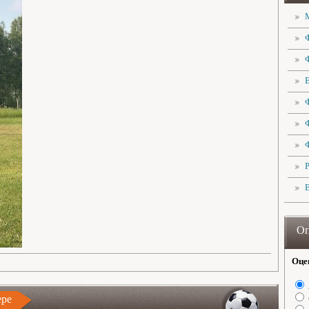
Оп
Оце
ере