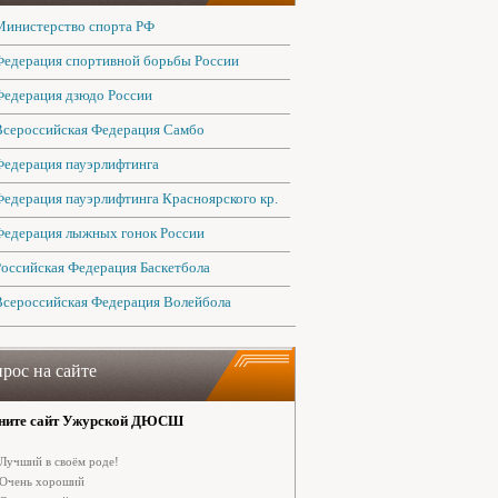
Министерство спорта РФ
Федерация спортивной борьбы России
Федерация дзюдо России
Всероссийская Федерация Самбо
Федерация пауэрлифтинга
Федерация пауэрлифтинга Красноярского кр.
Федерация лыжных гонок России
Российская Федерация Баскетбола
Всероссийская Федерация Волейбола
рос на сайте
ните сайт Ужурской ДЮСШ
Лучший в своём роде!
Очень хороший