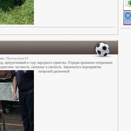
вна
| Просмотров:41
енд, приуроченный к году народного единства. Отряды проявили театральное
одителям, честность, смекалку и смелость. Закончилось мероприятие
татарской дискотекой