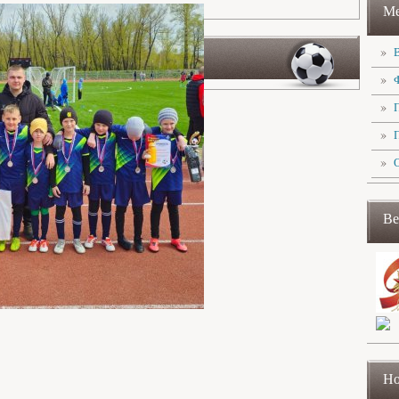
М
Ве
Но