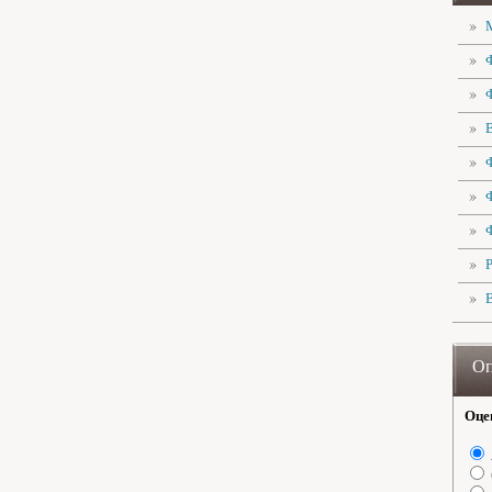
Оп
Оце