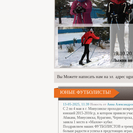
19.10.20
Лыжня по 
Вы Можете написать нам на эл. адрес ugur
ЮНЫЕ ФУТБОЛИСТЫ!
13-05-2025, 11:39
Новость от
Анна Александро
С 2 по 4 мая в г. Минусинске проходил межр
юношей 2015-2016г.р, в котором приняли участ
Абакана, Минусинска, Курагино, Черногорска
заняла 1 место в «Малом» кубке.
Поздравляем наших ФУТБОЛИСТОВ и тренера-
больше радости и успеха в предстоящих играх