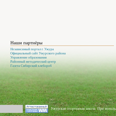
Наши партнёры
Независимый портал г. Ужура
Официальный сайт Ужурского района
Управление образования
Районный методический центр
Газета Сибирский хлебороб
Ужурская спортивная школа. При использ