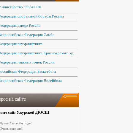
Министерство спорта РФ
Федерация спортивной борьбы России
Федерация дзюдо России
Всероссийская Федерация Самбо
Федерация пауэрлифтинга
Федерация пауэрлифтинга Красноярского кр.
Федерация лыжных гонок России
Российская Федерация Баскетбола
Всероссийская Федерация Волейбола
рос на сайте
ните сайт Ужурской ДЮСШ
Лучший в своём роде!
Очень хороший