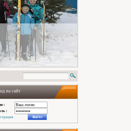
од на сайт
н :
ль :
истрация