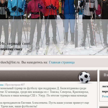
14г. первый снег.
первому снегу
dusch@list.ru. Вы находитесь на:
Главная страница
Вх
вна
| Просмотров:407
логи
егиональный турнир по футболу при поддержке Д. Билялетдинова среди
паро
ие 32 команды, среди них команды из г. Томска, Северска, Красноярска,
, Кызыла и наша команда СШ г. Ужур. По итогам турнира наша команда
Рег
преподавателя Евгения Алексеевича. Пусть ваши усилия принесут еще
. Удачи вам, наши футболисты!