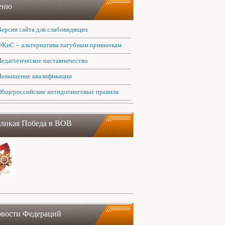
еню
Версия сайта для слабовидящих
ФКиС – альтернатива пагубным привычкам
Педагогическое наставничество
Повышение квалификации
Общероссийские антидопинговые правила
ликая Победа в ВОВ
вости Федераций