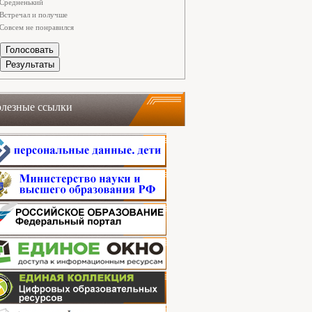
Средненький
Встречал и получше
Совсем не понравился
лезные ссылки