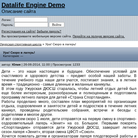
Datalife Engine Demo
Описание сайта
Логин:
Пароль:
Регистрация на сайте!
Забыли пароль?
Вы просматриваете мобильную версию сайта.
Перейти на полную версию сайта.
Ужурская спортивная школа
» Ура! Скоро в лагерь!
Ура! Скоро в лагерь!
Категория: ---
автор:
Юлия
| 26-06-2014, 11:00 | Просмотров: 1233
Дети – это наше настоящее и будущее. Обеспечение условий для
счастливого и здорового детства – предмет особой нашей заботы. В
течение учебного года наши дети учатся, постигают знания, а в летнее
время – традиционно - самые длинные и желанные каникулы.
В этом году Ужурская ДЮСШ старалась, чтобы летний отдых детей был
еще более интересным, разнообразным и полноценным и подготовила
программу летнего лагеря для детей «Страна Спортландия».
Работы проделано много, составлен план мероприятий по организации
отдыха, оздоровления и занятости детей и подростков в течение летних
каникул, проведены родительские собрания, встречи и беседы с
родителями и многое другое.
И вот совсем скоро 1 июля, дети отправятся на первую смену в спортивно-
оздоровительный лагерь «Зенит» на оз. Большое. Первыми покорять
«Спортландию» отправятся дети Ужурской ДЮСШ, завершит летнюю
сезон лагеря «Зенит», вторая смена ЦФСП «Сокол».
Хочется пожелать детям и организаторам лагеря плодотворной работы и