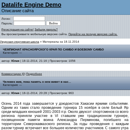
Datalife Engine Demo
Описание сайта
Логин:
Пароль:
Регистрация на сайте!
Забыли пароль?
Вы просматриваете мобильную версию сайта.
Перейти на полную версию сайта.
Ужурская спортивная школа
» Материалы за 18.11.2014
ЧЕМПИОНАТ КРАСНОЯРСКОГО КРАЯ ПО САМБО И БОЕВОМУ САМБО
Категория: ---
автор:
Юлия
| 18-11-2014, 21:16 | Просмотров: 1056
Комментарии (0)
Подробнее
Человек жив, пока память о нем живет в нас...
Категория: ---
автор:
Юлия
| 18-11-2014, 20:28 | Просмотров: 963
Осень 2014 года завершается у дзюдоистов Хакасии яркими событиями.
Одним из таких стало проведение турнира 15 ноября в селе Белый Яр
среди младших юношей 2001-2003 гг.р. Около двухсот спортсменов со всего
региона приняли участие в VI ставшем уже традиционном турнире,
посвященном памяти воина Александра Перминова, погибшего на
территории Северокавказского региона. За годы проведения с каждым
разом турнир встречает все большее количество участников. С самого утра