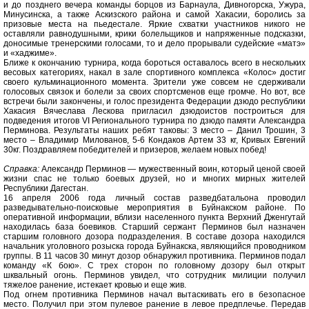
и до позднего вечера команды борцов из Барнаула, Дивногорска, Ужура,
Минусинска, а также Аскизского района и самой Хакасии, боролись за
призовые места на пьедестале. Яркие схватки участников никого не
оставляли равнодушными, крики болельщиков и напряженные подсказки,
доносимые тренерскими голосами, то и дело прорывали судейские «матэ»
и «хаджиме».
Ближе к окончанию турнира, когда бороться оставалось всего в нескольких
весовых категориях, накал в зале спортивного комплекса «Колос» достиг
своего кульминационного момента. Зрители уже совсем не сдерживали
голосовых связок и болели за своих спортсменов еще громче. Но вот, все
встречи были закончены, и голос президента Федерации дзюдо республики
Хакасия Вячеслава Лескова пригласил дзюдоистов построиться для
подведения итогов VI Регионального турнира по дзюдо памяти Александра
Перминова. Результаты наших ребят таковы: 3 место – Данил Трошин, 3
место – Владимир Милованов, 5-6 Кондаков Артем 33 кг, Кривых Евгений
30кг. Поздравляем победителей и призеров, желаем новых побед!
Справка:
Александр Перминов — мужественный воин, который ценой своей
жизни спас не только боевых друзей, но и многих мирных жителей
Республики Дагестан.
16 апреля 2006 года личный состав разведбатальона проводил
разведывательно-поисковые мероприятия в Буйнакском районе. По
оперативной информации, вблизи населенного пункта Верхний Дженгутай
находилась база боевиков. Старший сержант Перминов был назначен
старшим головного дозора подразделения. В составе дозора находился
начальник уголовного розыска города Буйнакска, являющийся проводником
группы. В 11 часов 30 минут дозор обнаружил противника. Перминов подал
команду «К бою». С трех сторон по головному дозору был открыт
шквальный огонь. Перминов увидел, что сотрудник милиции получил
тяжелое ранение, истекает кровью и еще жив.
Под огнем противника Перминов начал вытаскивать его в безопасное
место. Получил при этом пулевое ранение в левое предплечье. Передав