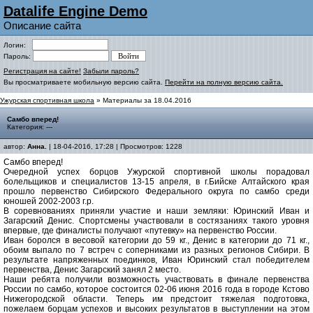
Datalife Engine Demo
Описание сайта
Логин:
Пароль:
Регистрация на сайте!
Забыли пароль?
Вы просматриваете мобильную версию сайта.
Перейти на полную версию сайта.
Ужурская спортивная школа
» Материалы за 18.04.2016
Самбо вперед!
Категория: ---
автор:
Анна.
| 18-04-2016, 17:28 | Просмотров: 1228
Самбо вперед!
Очередной успех борцов Ужурской спортивной школы порадовал
болельщиков и специалистов 13-15 апреля, в г.Бийске Алтайского края
прошло первенство Сибирского Федерального округа по самбо среди
юношей 2002-2003 г.р.
В соревнованиях приняли участие и наши земляки: Юринский Иван и
Загарский Денис. Спортсмены участвовали в состязаниях такого уровня
впервые, где финалисты получают «путевку» на первенство России.
Иван боролся в весовой категории до 59 кг., Денис в категории до 71 кг.,
обоим выпало по 7 встреч с соперниками из разных регионов Сибири. В
результате напряженных поединков, Иван Юринский стал победителем
первенства, Денис Загарский занял 2 место.
Наши ребята получили возможность участвовать в финале первенства
России по самбо, которое состоится 02-06 июня 2016 года в городе Кстово
Нижегородской области. Теперь им предстоит тяжелая подготовка,
пожелаем борцам успехов и высоких результатов в выступлении на этом