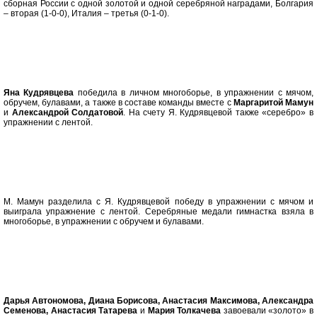
сборная России с одной золотой и одной серебряной наградами, Болгария
– вторая (1-0-0), Италия – третья (0-1-0).
Яна Кудрявцева
победила в личном многоборье, в упражнении с мячом,
обручем, булавами, а также в составе команды вместе с
Маргаритой Мамун
и
Александрой Солдатовой
. На счету Я. Кудрявцевой также «серебро» в
упражнении с лентой.
М. Мамун разделила с Я. Кудрявцевой победу в упражнении с мячом и
выиграла упражнение с лентой. Серебряные медали гимнастка взяла в
многоборье, в упражнении с обручем и булавами.
Дарья Автономова, Диана Борисова, Анастасия Максимова, Александра
Семенова, Анастасия Татарева
и
Мария Толкачева
завоевали «золото» в