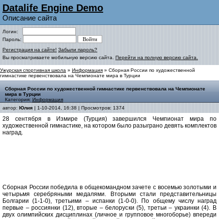
Datalife Engine Demo
Описание сайта
Логин:
Пароль:
Регистрация на сайте!
Забыли пароль?
Вы просматриваете мобильную версию сайта.
Перейти на полную версию сайта.
Ужурская спортивная школа
»
Информация
» Сборная России по художественной
гимнастике первенствовала на Чемпионате мира в Турции
Сборная России по художественной гимнастике первенствовала на Чемпионате
мира в Турции
Категория:
Информация
автор:
Юлия
| 1-10-2014, 16:38 | Просмотров: 1374
28 сентября в Измире (Турция) завершился Чемпионат мира по
художественной гимнастике, на котором было разыграно девять комплектов
наград.
Сборная России победила в общекомандном зачете с восемью золотыми и
четырьмя серебряными медалями. Вторыми стали представительницы
Болгарии (1-1-0), третьими – испанки (1-0-0). По общему числу наград
первые – россиянки (12), вторые – белоруски (5), третьи – украинки (4). В
двух олимпийских дисциплинах (личное и групповое многоборье) впереди