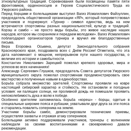
этнокультурных традиций. Соревнования были посвящены памяти пяти
фронтовиков, орденоносцев и Героев Социалистического Труда из
Ужурского района.
Перед борцами и болельщиками выступил Вагиз Исмагилович Файзуллин,
председатель общественной организации «ЯР», который поприветствовал
участников и подчеркнул: «Турнир - символ единства, ведь на нем
встречаются спортсмены разных национальностей, культур и традиций.
Корэш и самбо – не просто виды борьбы, это живое наследие наших
народов, которое мы сохраняем и передаем молодежи». Вагиз Исмагилович
поблагодарил организаторов турнира и вручил им благодарственные
письма.
Вера Егоровна Оськина, депутат Законодательного собрания
Красноярского края, поздравила всех с Днём России! Отметила, что эта
дата напоминает о мощном, непрерывном пути нашего государства, о
величии его истории и самобытности.
Константин Николаевич Зарецкий пожелал крепкого здоровья, мира и
успехов во всех начинаниях!
Александр Сергеевич Глушков, председатель Совета депутатов Ужурского
муниципального округа пожелал спортсменам продемонстрировать свое
мастерство и полученные навыки в единоборствах.
Борьба собрала множество зрителей. Спортсмены проявили на ковре
настоящий сибирский характер и стойкость. Не остановили и погодные
условия: ни палящее солнце, ни проливной дождь не помешали проявить
непоколебимость духа и волю к победе.
Особенно зрителям запомнилась борьба «кореш» - борцы, одетые в
специальные широкие пояса и рубашки, ухватывали друг друга за эти пояса
и старались повалить соперника на землю.
Участники борьбы самбо, демонстрировали технические приемы,
осуществляя захваты и отражая атаку соперников.
Болельщики активно поддерживали участников, тренеры с волнением
наблюдали за своими воспитанниками и своевременно давали
рекомендации.