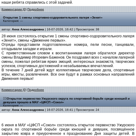
наши ребята справились с этой задачей.
Комментарии (0)
Подробнее
Открытие 1 смены спортивно-оздоровительного лагеря «Зенит»
Категория: ---
автор:
Анна Александровна
| 16-07-2026, 16:42 | Просмотров: 38
28 июня состоялось открытие 1 смены спортивно-оздоровительного лагеря
«Зенит», смены «Движение первых».
Отряды представили подготовленные номера, пели песни, танцевали,
отгадывали загадки и играли.
С приветственным словом к воспитанникам лагеря обратился директор
смены Владимир Игоревич Баженов. Он поздравил всех с началом лагерной
смены, пожелал ребятам ярких эмоций, интересных знакомств, творческих
успехов, спортивных достижений и незабываемых впечатлений.
В течение 7 дней детей ждут коллективные творческие дела, спортивные
игры, квесты, развлечения. Все они будут в рамках основных направлений
Движения первых!
Комментарии (0)
Подробнее
🤼‍♂Открытое первенство Ужурского округа по спортивной борьбе среди юношей и
девушек прошло в МАУ «ЦФСП «Сокол»
Категория: ---
автор:
Анна Александровна
| 16-07-2026, 16:41 | Просмотров: 24
6 июня в МАУ «ЦФСП «Сокол» состоялось открытое первенство Ужурского
округа по спортивной борьбе среди юношей и девушек, посвящённое
закрытию ковра и приуроченное к празднованию Дня защиты детей. В