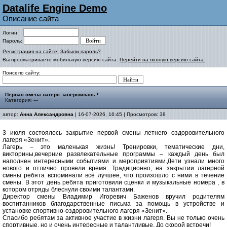
Datalife Engine Demo
Описание сайта
Логин:
Пароль:
Регистрация на сайте!
Забыли пароль?
Вы просматриваете мобильную версию сайта.
Перейти на полную версию сайта.
Поиск по сайту:
Первая смена лагеря завершилась !
Категория: ---
автор:
Анна Александровна
| 16-07-2026, 16:45 | Просмотров: 38
3 июля состоялось закрытие первой смены летнего оздоровительного
лагеря «Зенит».
Лагерь – это маленькая жизнь! Тренировки, тематические дни,
викторины,вечерние развлекательные программы – каждый день был
наполнен интересными событиями и мероприятиями.Дети узнали много
нового и отлично провели время. Традиционно, на закрытии лагерной
смены ребята вспоминали всё лучшее, что произошло с ними в течение
смены. В этот день ребята приготовили сценки и музыкальные номера , в
котором отряды блеснули своими талантами.
Директор смены Владимир Игоревич Баженов вручил родителям
воспитанников благодарственные письма за помощь в устройстве и
установке спортивно-оздоровительного лагеря «Зенит».
Спасибо ребятам за активное участие в жизни лагеря. Вы не только очень
спортивные, но и очень интересные и талантливые. До скорой встречи!