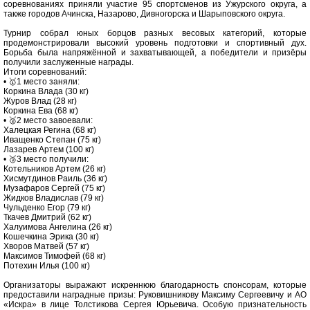
соревнованиях приняли участие 95 спортсменов из Ужурского округа, а
также городов Ачинска, Назарово, Дивногорска и Шарыповского округа.
Турнир собрал юных борцов разных весовых категорий, которые
продемонстрировали высокий уровень подготовки и спортивный дух.
Борьба была напряжённой и захватывающей, а победители и призёры
получили заслуженные награды.
Итоги соревнований:
• 🥇1 место заняли:
Коркина Влада (30 кг)
Журов Влад (28 кг)
Коркина Ева (68 кг)
• 🥈2 место завоевали:
Халецкая Регина (68 кг)
Иващенко Степан (75 кг)
Лазарев Артем (100 кг)
• 🥉3 место получили:
Котельников Артем (26 кг)
Хисмутдинов Раиль (36 кг)
Музафаров Сергей (75 кг)
Жидков Владислав (79 кг)
Чульденко Егор (79 кг)
Ткачев Дмитрий (62 кг)
Халуимова Ангелина (26 кг)
Кошечкина Эрика (30 кг)
Хворов Матвей (57 кг)
Максимов Тимофей (68 кг)
Потехин Илья (100 кг)
Организаторы выражают искреннюю благодарность спонсорам, которые
предоставили наградные призы: Руковишникову Максиму Сергеевичу и АО
«Искра» в лице Толстикова Сергея Юрьевича. Особую признательность