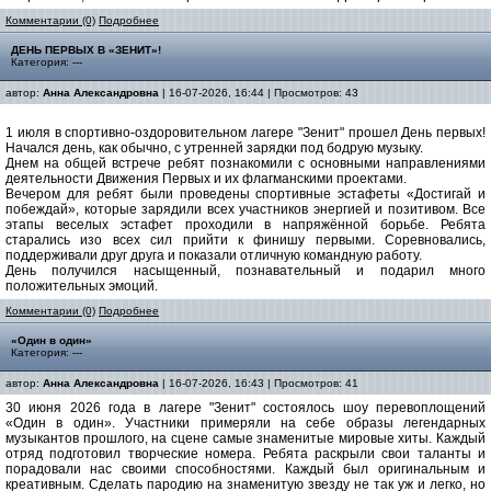
Комментарии (0)
Подробнее
ДЕНЬ ПЕРВЫХ В «ЗЕНИТ»!
Категория: ---
автор:
Анна Александровна
| 16-07-2026, 16:44 | Просмотров: 43
1 июля в спортивно-оздоровительном лагере "Зенит" прошел День первых!
Начался день, как обычно, с утренней зарядки под бодрую музыку.
Днем на общей встрече ребят познакомили с основными направлениями
деятельности Движения Первых и их флагманскими проектами.
Вечером для ребят были проведены спортивные эстафеты «Достигай и
побеждай», которые зарядили всех участников энергией и позитивом. Все
этапы веселых эстафет проходили в напряжённой борьбе. Ребята
старались изо всех сил прийти к финишу первыми. Соревновались,
поддерживали друг друга и показали отличную командную работу.
День получился насыщенный, познавательный и подарил много
положительных эмоций.
Комментарии (0)
Подробнее
«Один в один»
Категория: ---
автор:
Анна Александровна
| 16-07-2026, 16:43 | Просмотров: 41
30 июня 2026 года в лагере "Зенит" состоялось шоу перевоплощений
«Один в один». Участники примеряли на себе образы легендарных
музыкантов прошлого, на сцене самые знаменитые мировые хиты. Каждый
отряд подготовил творческие номера. Ребята раскрыли свои таланты и
порадовали нас своими способностями. Каждый был оригинальным и
креативным. Сделать пародию на знаменитую звезду не так уж и легко, но