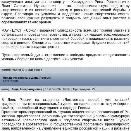
заслуживают инструкторы по спорту — Хисмутдинов Ринат Равильевич и
Яхин Салимзян Нуриханович — за профессиональную подготовку
спортсменов и их неоценимый вклад в развитие спортивной борьбы в
округе. Благодаря их усилиям и поддержке, юные спортсмены смогли
показать свои лучшие результаты и получить бесценный опыт участия в
соревнованиях такого уровня.
МАУ «ЦФСП «Сокол» выражает благодарность всем, кто принял участие в
организации и проведении первенства, а также приглашает всех желающих
присоединиться к занятиям спортивной борьбой и поддерживать развитие
спорта в регионе. Следите за новостями и анонсами будущих мероприятий
на официальных ресурсах центра.
Пусть спортивный дух и стремление к победам продолжают вдохновлять
молодых борцов на новые достижения и успехи!
Комментарии (0)
Подробнее
Праздник спорта в День России!
Категория: ---
автор:
Анна Александровна
| 16-07-2026, 16:39 | Просмотров: 29
В День России на стадионе «Локомотив» прошёл уже ставший
традиционным межнациональный турнир по национальным видам (корэш,
самбо), посвящённый году единства народов России.
Организатором соревнований выступила общественная организация «ЯР»,
которая представляет региональную татарскую национально-культурную
автономию Красноярского края и Ужурская спортивная школа. Турнир
проводился в соответствии с государственной программой Красноярского
края, направленной на укрепление единства российской нации и развитие